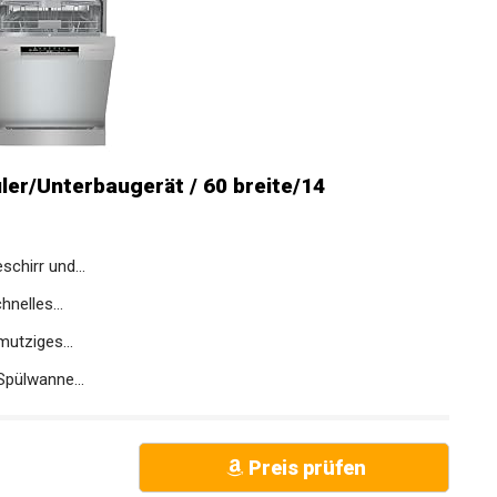
er/Unterbaugerät / 60 breite/14
chirr und...
nelles...
mutziges...
Spülwanne...
Preis prüfen