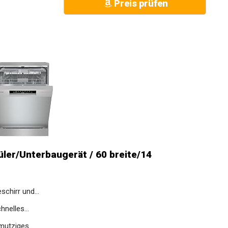
Preis prüfen
er/Unterbaugerät / 60 breite/14
chirr und...
nelles...
mutziges...