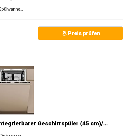
Spülwanne...
Preis prüfen
egrierbarer Geschirrspüler (45 cm)/...