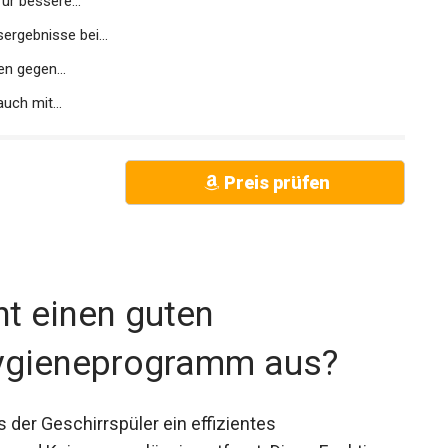
r bessere...
gebnisse bei...
n gegen...
ch mit...
Preis prüfen
t einen guten
Hygieneprogramm aus?
 der Geschirrspüler ein effizientes