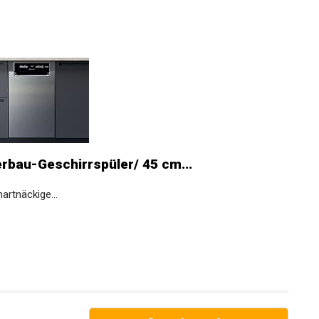
bau-Geschirrspüler/ 45 cm...
rtnäckige...