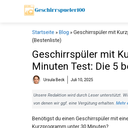
Zum
Inhalt
springen
Startseite
»
Blog
»
Geschirrspüler mit Kur
(Bestenliste)
Geschirrspüler mit K
Minuten Test: Die 5 b
Ursula Beck
Juli 10, 2025
Unsere Redaktion wird durch Leser unterstützt. Wi
von denen wir ggf. eine Vergütung erhalten.
Mehr 
Benötigst du einen Geschirrspüler mit ei
Kurzprogramm unter 30 Minuten?