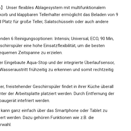
n】 Unser flexibles Ablagesystem mit multifunktionalem
orb und klappbaren Tellerhalter ermöglicht das Beladen von 9
 Platz für große Teller, Salatschüsseln oder auch andere
en 6 Reinigungsoptionen: Intensiv, Universal, ECO, 90 Min,
chirrspüler eine hohe Einsatzflexibilität, um die besten
bequemen Zeitspanne zu erzielen.
Eingebaute Aqua-Stop und der integrierte Überlaufsensor,
 Wasseraustritt frühzeitig zu erkennen und somit rechtzeitig
, freistehender Geschirrspüler findet in ihrer Küche überall
ter der Arbeitsplatte platziert werden. Durch Entfernung der
baugerät intefriert werden.
ann ganz einfach über das Smartphone oder Tablet zu
ert werden. Dazu gehören Funktionen wie z.B. die
rwahl.