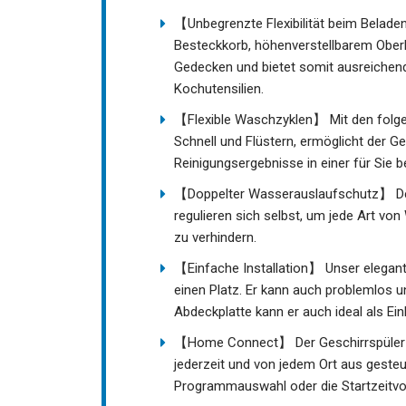
【Unbegrenzte Flexibilität beim Belade
Besteckkorb, höhenverstellbarem Oberk
Gedecken und bietet somit ausreichend
Kochutensilien.
【Flexible Waschzyklen】 Mit den folgend
Schnell und Flüstern, ermöglicht der Ges
Reinigungsergebnisse in einer für Sie 
【Doppelter Wasserauslaufschutz】 Der 
regulieren sich selbst, um jede Art von
zu verhindern.
【Einfache Installation】 Unser eleganter
einen Platz. Er kann auch problemlos un
Abdeckplatte kann er auch ideal als Ein
【Home Connect】 Der Geschirrspüler k
jederzeit und von jedem Ort aus gesteu
Programmauswahl oder die Startzeitvo