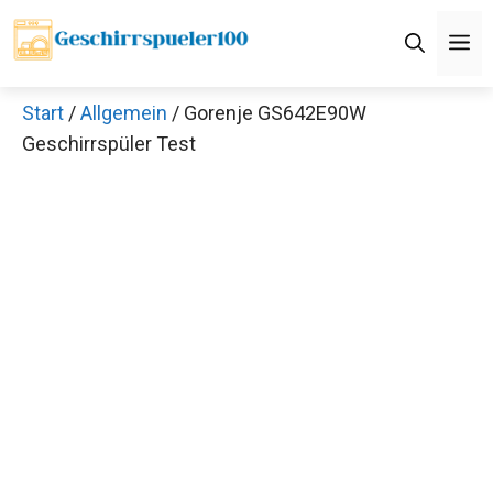
Zum
M
Inhalt
springen
Start
/
Allgemein
/ Gorenje GS642E90W
Geschirrspüler Test